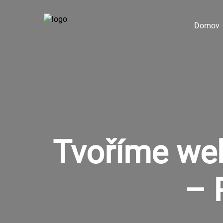
Domov
Tvoříme web
– 