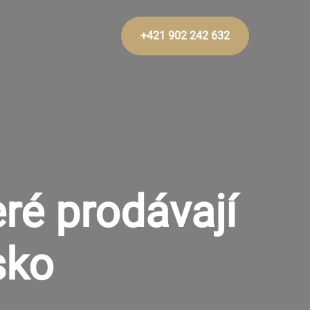
+421 902 242 632
ré prodávají
sko