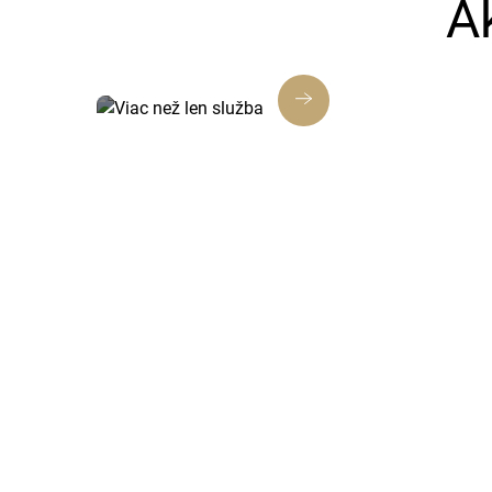
A
Viac než len služba
Každé riešenie je navrhnuté tak, aby
prinášalo skutočnú hodnotu, nielen
splnenie úlohy.