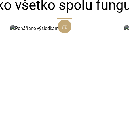
ko všetko spolu fungu
Poháňané výsledkami
Každé rozhodnutie je podložené
dátami a zamerané na viditeľný
výsledok.