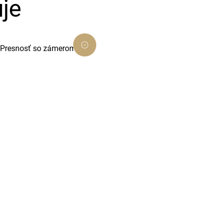
je
Presnosť so zámerom
Dôsledné prevedenie, ktoré presne
ladí s cieľom projektu.