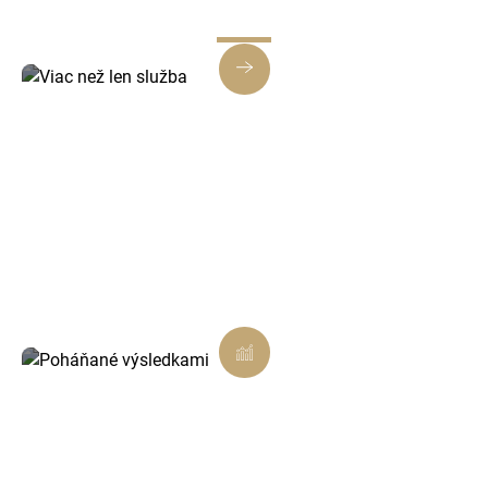
Viac než len služba
Každé riešenie je navrhnuté tak, aby prinášalo
skutočnú hodnotu, nielen splnenie úlohy.
Poháňané výsledkami