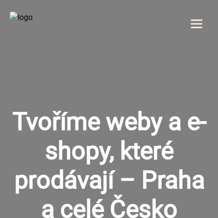
Menu
DOMOV
O NÁS
Tvoříme weby a e-
SLUŽBY
shopy, které
GALÉRIA
prodávají – Praha
REFERENCIE
KONTAKT
a celé Česko