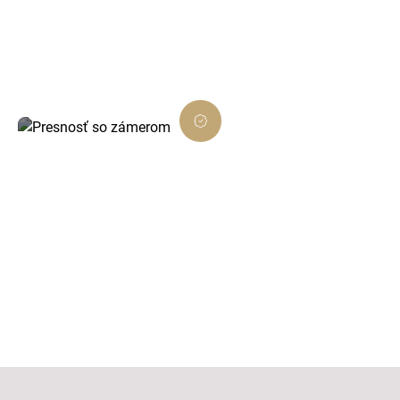
Každé rozhodnutie je podložené dátami a
zamerané na viditeľný výsledok.
Presnosť so zámerom
Dôsledné prevedenie, ktoré presne ladí s
cieľom projektu.